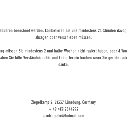
.
Umbuchung & Kündigung
ebühren berechnet werden, kontaktieren Sie uns mindestens 24 Stunden davor, 
absagen oder verschieben müssen.
ung müssen Sie mindestens 2 und halbe Wochen nicht rasiert haben, oder 4 Wo
 Haben Sie bitte Verständnis dafür und keine Termin buchen wenn Sie gerade rasi
Kontaktangaben
Ziegelkamp 2, 21337 Lüneburg, Germany
+ 49 41312844292
sandra.pein@hotmail.com