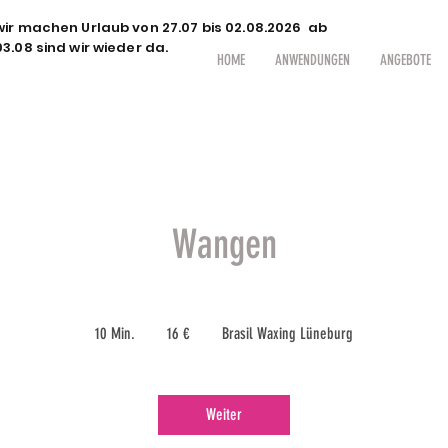
wir machen Urlaub von 27.07 bis 02.08.2026 ab
03.08 sind wir wieder da.
HOME
ANWENDUNGEN
ANGEBOTE
Wangen
16
Euro
10 Min.
1
16 €
Brasil Waxing Lüneburg
0
M
i
Weiter
n